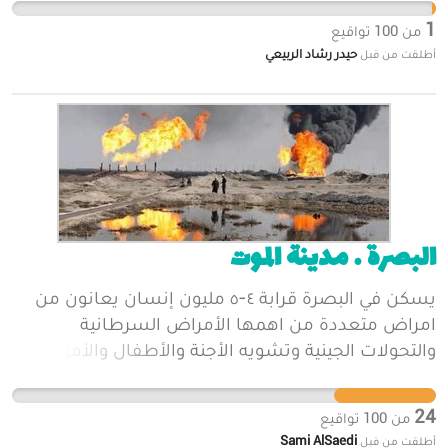
المسارات البيئية للمشاركة في حملتنا هذه. ومن الله
1
من
100
تواقيع
التوفيق.
حيدر رشاد الربيعي
أطلقت من قبل
البصرة … مدينة الموت
يسكن في البصرة قرابة ٤-٥ مليون إنسان يعانون من
امراض متعددة من اهمها الأمراض السرطانية
والتحولات الجينية وتشويه الأجنة والأطفال والأمراض
التنفسية الحادة فضلاً عن تلوث الهواء والتربة والماء
مما يجعل البصرة مدينة غير صالحة للعيش مطلقاً
24
من
100
تواقيع
Sami AlSaedi
أطلقت من قبل