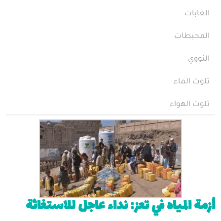
الغابات
المحيطات
النووي
تلوث الماء
تلوث الهواء
أزمة المياه في تعز: نداء عاجل للاستغاثة