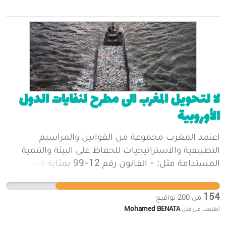
لا لتحويل المغرب الى مطرح لنفايات الدول
الأوروبية
اعتمد المغرب مجموعة من القوانين والمراسيم
التطبيقية والاستراتيجيات للحفاظ على البيئة والتنمية
المستدامة مثل: - القانون رقم 12-99 بمثابة الميثاق
الوطني للبيئة والتنمية المستدامة. - القانون رقم 03-11
المتعلق بحماية واستصلاح البيئة. - القانون رقم 03-12
154
من
200
تواقيع
المتعلق بدراسة التأثير على البيئة. - القانون رقم 03-13
Mohamed BENATA
أطلقت من قبل
المتعلق بمحاربة تلوث الهواء. - القانون رقم 00-28