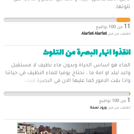
تلوثها.
11
من
100
تواقيع
Alarfati Alarfati
أطلقت من قبل
انقذوا انهار البصرة من التلوث
الماء هو اساس الحياة وبدون ماء نظيف لا مستقبل
واعد لبلد او امة ما . نحتاج يوميا للماء النظيف في حياتنا
واذا بقت الامور كما عليها الان في البصرة فبعد سنتين
لا نجد ماء نظيف صالح للشرب حتى . يجب على
المسؤولين الاهتمام بهذا الموضوع بصورة جدية وايجاد
1
من
100
تواقيع
حلول مناسبة له
ورود نعمة
أطلقت من قبل