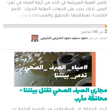
تكمن أهمية العريضة في الحد من أزمة المياه في تعز-
اليمن، لذلك يجب على الجهات الدولية التحرك: الأمم
المتحدة: لمطالبتها بالتحقيق والمساءلة وتوفير الحماية.
منظمات حقوق الإنسان الدولية: لحشد الدعم والضغط
على المجتمع الدولي. الحكومات والبرلمانات الدولية:
2
من
100
تواقيع
لحثها على اتخاذ إجراءات ضد الأزمة. الرأي العام العالمي:
حمود سعيد حمود الشرعبي الشرعبي
أطلقت من قبل
لزيادة الوعي والتأثير على صناع القرار.
مجاري الصرف الصحي تقتل بيئتنا -
محافظة مأرب
لأجل الحفاظ على البيئة والحد من الأضرار الناتجة عن