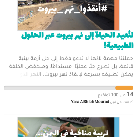
لنُعيد الحياة إلى نهر بيروت عبر الحلول
الطبيعية!
حملتنا مهمة لأنها لا تدعو فقط إلى حل أزمة بيئية
قائمة، بل تطرح حلًا عمليًا، مستدامًا، ومنخفض الكلفة
يمكن تطبيقه بسرعة لإنقاذ نهر بيروت. النهر الذي كان
يومًا ما رمزًا للحياة في المدينة، تحوّل إلى مصدر للتلوث
والخطر الصحي. نحن لا نطلب مشاريع ضخمة أو وعود
14
من
100
تواقيع
طويلة الأمد، بل ندعو إلى تطبيق حلول مثبتة عالميًا مثل
Yara AlShibli Mourad
أطلقت من قبل
زراعة القصب (Reed Beds)، وهي طريقة طبيعية وفعالة
لمعالجة المياه الملوثة. أهمية حملتنا تتجلى في أنها: 1.
تستند إلى العلم والدراسات الحديثة، وهي مدعومة
بأبحاث أكاديمية من الجامعة الأميركية في بيروت. 2.