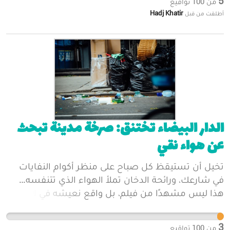
5
من
100
تواقيع
Hadj Khatir
أطلقت من قبل
الدار البيضاء تختنق: صرخة مدينة تبحث
عن هواء نقي
تخيل أن تستيقظ كل صباح على منظر أكوام النفايات
في شارعك، ورائحة الدخان تملأ الهواء الذي تتنفسه…
هذا ليس مشهدًا من فيلم، بل واقع نعيشه في الدار
البيضاء. الحقائق واضحة: التلوث يقتل سنويًا آلاف
الأشخاص حول العالم، ويزيد من أمراض الربو والقلب،
3
من
100
تواقيع