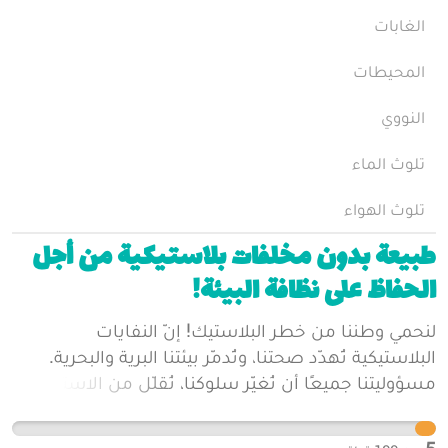
الغابات
المحيطات
النووي
تلوث الماء
تلوث الهواء
طبيعة بدون مخلفات بلاستيكية من أجل
الحفاظ على نظافة البيئة!
لنحمي وطننا من خطر البلاستيك! إنّ النفايات
البلاستيكية تُهدّد صحتنا، وتُدمّر بيئتنا البرية والبحرية.
مسؤوليتنا جميعًا أن نُغيّر سلوكنا، نُقلّل من الاستعمال،
ونُعيد التدوير. معًا نحو جزائر خضراء خالية من البلاستيك