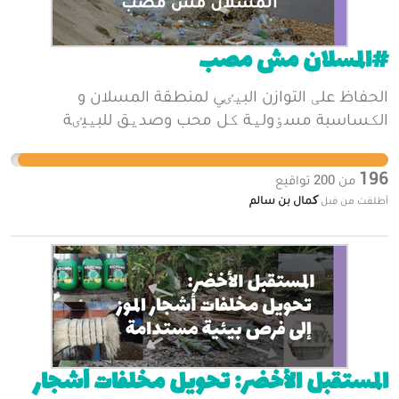
#المسلان مش مصب
الحفاظ علی التوازن البیٸي لمنطقة المسلان و
الکساسبة مسٶولیة کل محب وصدیق للبیيٸة
196
من
200
تواقيع
کمال بن سالم
أطلقت من قبل
المستقبل الأخضر: تحويل مخلفات أشجار