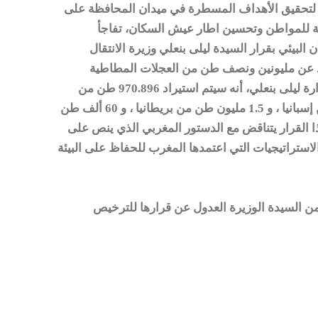
ة لتحقيق الأهداف المسطرة في ميدان المحافظة على
يمة للمواطن وتحسين اطار عيش السكان، تفاجأ
لبيئي بقرار السيدة ليلى بنعلي وزيرة الانتقال
يد عن مليونين ونصف طن من العجلات المطاطية
والنفايات المنزلية من الدول الأوربية حيث ذكرت وزارة ليلى بنعلي، أنه سيتم استيراد 970.896 طن من
فرنسا ، و 20 الف طن من ايطاليا، و 30.054 طن من إسبانيا ، و 1.5 مليون طن من بريطانيا ، و 60 ألف طن
نعتبر أن هذا القرار يتناقض مع الدستور المغربي الذي ينص على
استراتيجيات التي اعتمدها المغرب للحفاظ على البيئة
ن السيدة الوزيرة العدول عن قرارها للترخيص