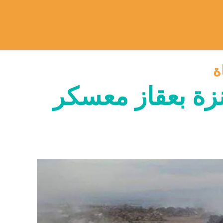
ة
انزة بعقاز معسكر