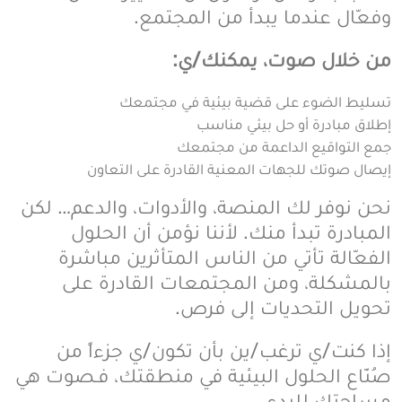
وفعّال عندما يبدأ من المجتمع.
من خلال صوت، يمكنك/ي:
تسليط الضوء على قضية بيئية في مجتمعك
إطلاق مبادرة أو حل بيئي مناسب
جمع التواقيع الداعمة من مجتمعك
إيصال صوتك للجهات المعنية القادرة على التعاون
نحن نوفر لك المنصة، والأدوات، والدعم… لكن
المبادرة تبدأ منك. لأننا نؤمن أن الحلول
الفعّالة تأتي من الناس المتأثرين مباشرة
بالمشكلة، ومن المجتمعات القادرة على
تحويل التحديات إلى فرص.
إذا كنت/ي ترغب/ين بأن تكون/ي جزءاً من
صُنّاع الحلول البيئية في منطقتك، فـصوت هي
مساحتك للبدء.