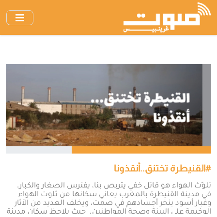
انتقل
إلى
المحتوى
الرئيسي
#القنيطرة تختنق..أنقذونا
تلوّث الهواء هو قاتل خفي يتربص بنا، يفترس الصغار والكبار.
في مدينة القنيطرة بالمغرب يعاني سكانها من ثلوث الهواء
وغبار أسود ينخر أجسادهم في صمت، ويخلف العديد من الآثار
الوخيمة على البيئة وصحة المواطنين. حيث يلاحظ سكان مدينة